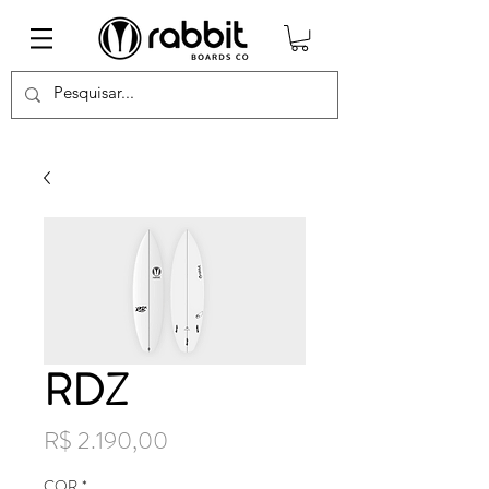
RDZ
Preço
R$ 2.190,00
COR
*