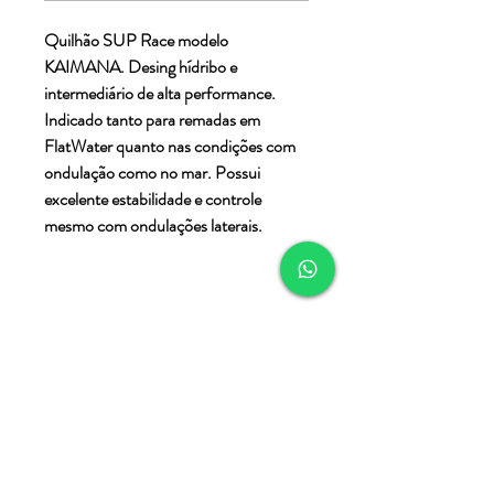
Quilhão SUP Race modelo
KAIMANA. Desing hídribo e
intermediário de alta performance.
Indicado tanto para remadas em
FlatWater quanto nas condições com
ondulação como no mar. Possui
excelente estabilidade e controle
mesmo com ondulações laterais.
Fabricada em fibra de vidro, fibra de
carbono e resina epóxi com laminação
a vácuo.