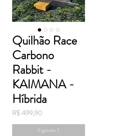
Quilhão Race
Carbono
Rabbit -
KAIMANA -
Híbrida
Preço
R$ 499,90
Esgotado :(