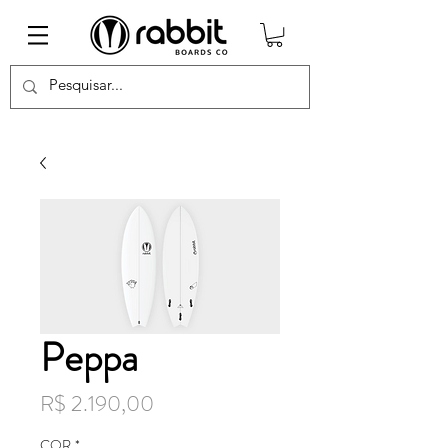
Peppa
Preço
R$ 2.190,00
COR
*