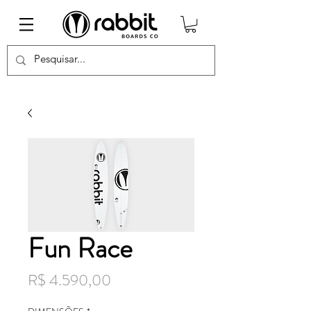
Fun Race
Preço
R$ 4.590,00