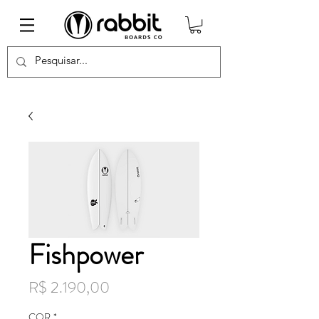
Fishpower
Preço
R$ 2.190,00
COR
*