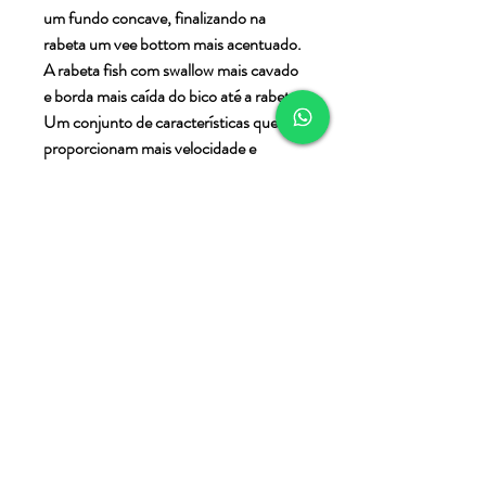
um fundo concave, finalizando na
rabeta um vee bottom mais acentuado.
A rabeta fish com swallow mais cavado
e borda mais caída do bico até a rabeta.
Um conjunto de características que
proporcionam mais velocidade e
manobrabilidade.
Procedimento
de encomenda
Após a realização da compra, iremos
Informações
entrar em contato para agendamento da
do produto
reunião (físico ou online), com o shaper
Jerônimo Coelho, para definição do
Materiais
design.
Trabalhamos com dois tipos de matéria
*O prazo de produção começa a contar
prima: bloco em poliuretano (PU) com
após a emissão da ficha de autorização de
laminação em poliéster. E bloco em EPS
produção.