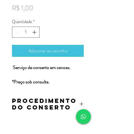
Preço
R$ 1,00
Quantidade
*
Adicionar ao carrinho
Serviço de conserto em canoas.
*Preço sob consulta.
Procedimento
do conserto
Após a realização da compra, iremos
entrar em contato para agendamento da
reunião (físico ou online), com o shaper