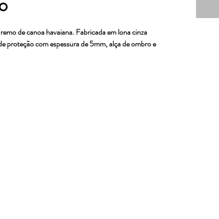
ro
u remo de canoa havaiana. Fabricada em lona cinza
e proteção com espessura de 5mm, alça de ombro e
o – Porto Alegre/RS – CEP 91900-420
1) 98241-5349