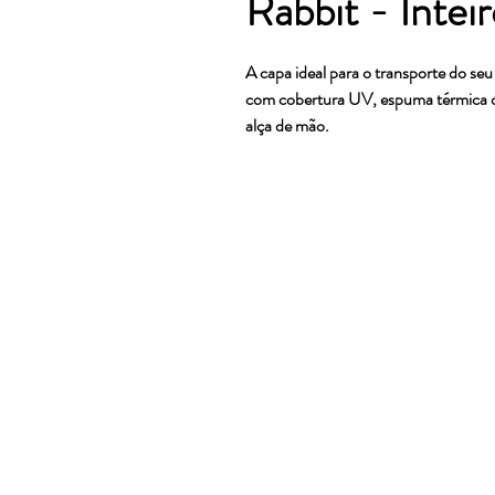
Rabbit - Intei
A capa ideal para o transporte do se
com cobertura UV, espuma térmica d
alça de mão.
Rabbit Boards Co.
CNPJ: 28.789.562/0001-85
Av. Guaíba, 4127 - Vila Assunçã
pranchasrabbit@gmail.com
• (05