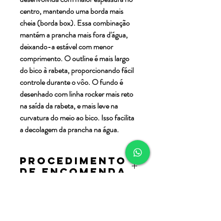
centro, mantendo uma borda mais
cheia (borda box). Essa combinação
mantém a prancha mais fora d'água,
deixando-a estável com menor
comprimento. O outline é mais largo
do bico à rabeta, proporcionando fácil
controle durante o vôo. O fundo é
desenhado com linha rocker mais reto
na saída da rabeta, e mais leve na
curvatura do meio ao bico. Isso facilita
a decolagem da prancha na água.
Procedimento
de encomenda
Após a realização da compra, iremos
Informações
entrar em contato para agendamento da
do produto
reunião (físico ou online), com o shaper