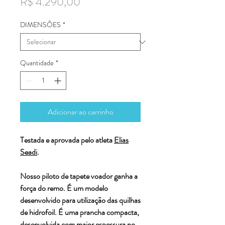
Preço
R$ 4.290,00
DIMENSÕES
*
Quantidade
*
Adicionar ao carrinho
Testada e aprovada pelo atleta
Elias
Seadi
.
Nosso piloto de tapete voador ganha a
força do remo. É um modelo
desenvolvido para utilização das quilhas
de hidrofoil. É uma prancha compacta,
desenvolvida com maior espessura no